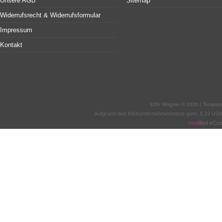
Unsere AGB
Sitemap
Widerrufsrecht & Widerrufsformular
Impressum
Kontakt
EDV Wagner © 2026 | Templat
Aufgrund des Kleinunternehmerstatus gem. § 19 USt
mod
ified eC